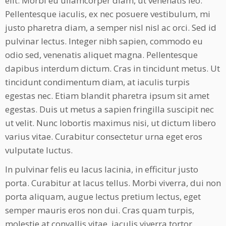
elit. Morbi eu ullamcorper diam, ut venenatis leo.
Pellentesque iaculis, ex nec posuere vestibulum, mi
justo pharetra diam, a semper nisl nisl ac orci. Sed id
pulvinar lectus. Integer nibh sapien, commodo eu
odio sed, venenatis aliquet magna. Pellentesque
dapibus interdum dictum. Cras in tincidunt metus. Ut
tincidunt condimentum diam, at iaculis turpis
egestas nec. Etiam blandit pharetra ipsum sit amet
egestas. Duis ut metus a sapien fringilla suscipit nec
ut velit. Nunc lobortis maximus nisi, ut dictum libero
varius vitae. Curabitur consectetur urna eget eros
vulputate luctus.
In pulvinar felis eu lacus lacinia, in efficitur justo
porta. Curabitur at lacus tellus. Morbi viverra, dui non
porta aliquam, augue lectus pretium lectus, eget
semper mauris eros non dui. Cras quam turpis,
molestie at convallis vitae, iaculis viverra tortor.